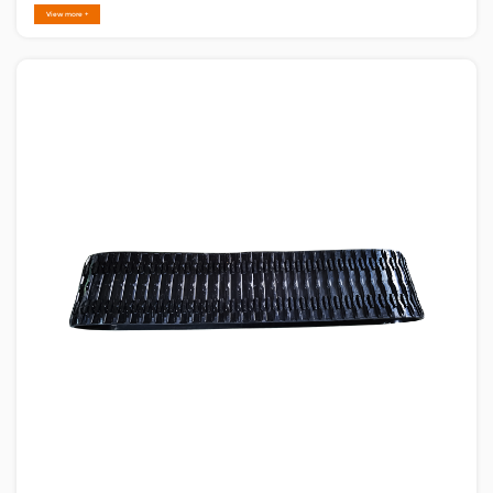
quaerunt ad aequabilitatem perficiendi,
View more +
durabilitatem, et summam dominii sumptus,
artifices evolutae vestigiorum vestigiis stratificati
ad certas neces......
NOV 14,2025