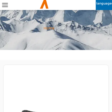
language
Home
/
News