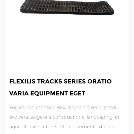
DEC 05,2025
FLEXILIS TRACKS SERIES ORATIO
VARIA EQUIPMENT EGET
Forum pro reposito Flexilis vestigia seriei pergit
evolvere, exigere a constructione, landcaping, et
agriculturae sectores. Pro instrumento domini