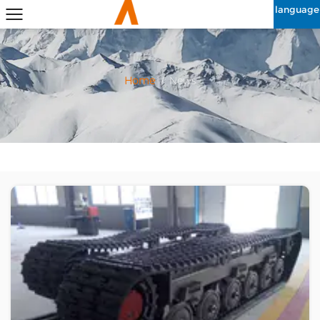
language
Home
/
News